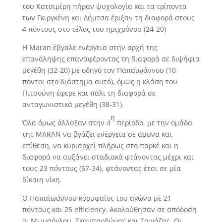
του Κατσιμίρη πήραν ψυχολογία και τα τρίποντα
των Γκιργκένη και Δήμτσα έριξαν τη διαφορά στους
4 πόντους στο τέλος του ημιχρόνου (24-20)
Η Maran έβγαλε ενέργεια στην αρχή της
επανάληψης επαναφέροντας τη διαφορά σε διψήφια
μεγέθη (32-20) με οδηγό τον Παπαϊωάννου (10
πόντοι στο διάστημα αυτό), όμως η κλάση του
Πιτσούνη έφερε και πάλι τη διαφορά σε
ανταγωνιστικά μεγέθη (38-31).
η
Όλα όμως άλλαξαν στην 4
περίοδο, με την ομάδα
της MARAN να βγάζει ενέργεια σε άμυνα και
επίθεση, να κυριαρχεί πλήρως στο παρκέ και η
διαφορά να αυξάνει σταδιακά φτάνοντας μέχρι και
τους 23 πόντους (57-34), φτάνοντας έτσι σε μία
δίκαιη νίκη.
Ο Παπαϊωάννου κορυφαίος του αγώνα με 21
πόντους και 25 efficiency. Ακολούθησαν σε απόδοση
οι Μωυσόγλου, Σκαμπαρδώνης και Τριγάζης. Οι