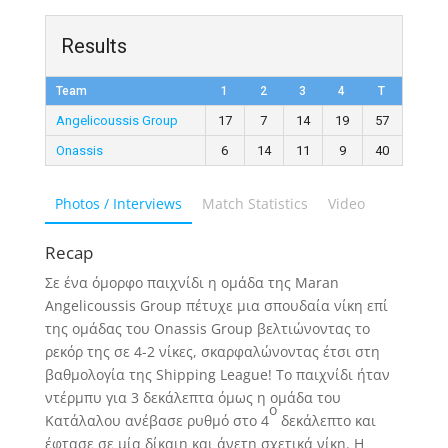
Results
Team
1
2
3
4
T
Angelicoussis Group
17
7
14
19
57
Onassis
6
14
11
9
40
Photos / Interviews
Match Statistics
Video
Recap
Σε ένα όμορφο παιχνίδι η ομάδα της Maran
Angelicoussis Group πέτυχε μια σπουδαία νίκη επί
της ομάδας του Onassis Group βελτιώνοντας το
ρεκόρ της σε 4-2 νίκες, σκαρφαλώνοντας έτσι στη
βαθμολογία της Shipping League! Το παιχνίδι ήταν
ντέρμπυ για 3 δεκάλεπτα όμως η ομάδα του
ο
Κατάλαλου ανέβασε ρυθμό στο 4
δεκάλεπτο και
έφτασε σε μία δίκαιη και άνετη σχετικά νίκη. Η