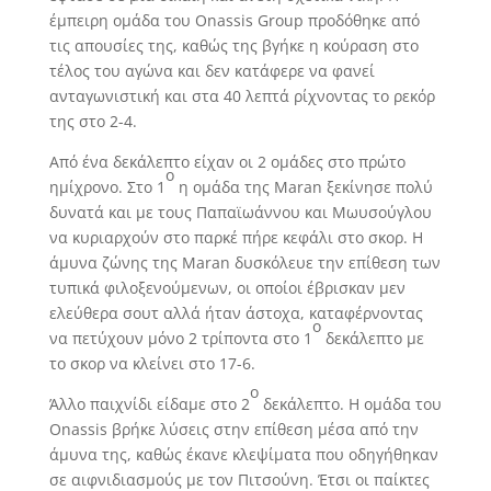
έμπειρη ομάδα του Onassis Group προδόθηκε από
τις απουσίες της, καθώς της βγήκε η κούραση στο
τέλος του αγώνα και δεν κατάφερε να φανεί
ανταγωνιστική και στα 40 λεπτά ρίχνοντας το ρεκόρ
της στο 2-4.
Από ένα δεκάλεπτο είχαν οι 2 ομάδες στο πρώτο
ο
ημίχρονο. Στο 1
η ομάδα της Maran ξεκίνησε πολύ
δυνατά και με τους Παπαϊωάννου και Μωυσούγλου
να κυριαρχούν στο παρκέ πήρε κεφάλι στο σκορ. Η
άμυνα ζώνης της Maran δυσκόλευε την επίθεση των
τυπικά φιλοξενούμενων, οι οποίοι έβρισκαν μεν
ελεύθερα σουτ αλλά ήταν άστοχα, καταφέρνοντας
ο
να πετύχουν μόνο 2 τρίποντα στο 1
δεκάλεπτο με
το σκορ να κλείνει στο 17-6.
ο
Άλλο παιχνίδι είδαμε στο 2
δεκάλεπτο. Η ομάδα του
Onassis βρήκε λύσεις στην επίθεση μέσα από την
άμυνα της, καθώς έκανε κλεψίματα που οδηγήθηκαν
σε αιφνιδιασμούς με τον Πιτσούνη. Έτσι οι παίκτες