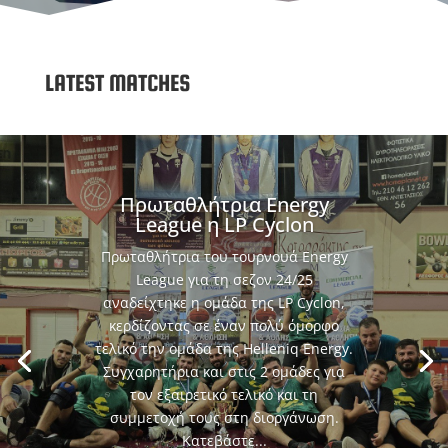
LATEST MATCHES
Πρωταθλήτρια Energy
League η LP Cyclon
Πρωταθλήτρια του τουρνουά Energy
League για τη σεζον 24/25
αναδείχτηκε η ομάδα της LP Cyclon,
κερδίζοντας σε έναν πολύ όμορφο
τελικό την ομάδα της Helleniq Energy.
Συγχαρητήρια και στις 2 ομάδες για
τον εξαιρετικό τελικό και τη
συμμετοχή τους στη διοργάνωση.
Κατεβάστε...