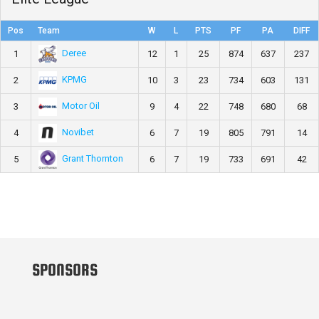
Pos
Team
W
L
PTS
PF
PA
DIFF
Deree
1
12
1
25
874
637
237
KPMG
2
10
3
23
734
603
131
Motor Oil
3
9
4
22
748
680
68
Novibet
4
6
7
19
805
791
14
Grant Thornton
5
6
7
19
733
691
42
SPONSORS