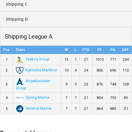
Shipping C
Shipping D
Shipping League A
Pos
Team
W
L
PTS
PF
PA
DIFF
Tsakos Group
1
13
1
27
1015
771
244
Kyklades Maritime
2
10
4
24
806
696
110
Angelicoussis
3
9
5
23
876
748
128
Group
Spring Marine
4
7
7
21
804
755
49
Minerva Marine
5
7
7
21
864
885
-21