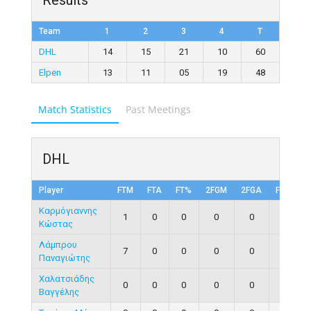
Results
Team
1
2
3
4
T
DHL
14
15
21
10
60
Elpen
13
11
05
19
48
Match Statistics
Past Meetings
DHL
Player
FTM
FTA
FT%
2FGM
2FGA
FG%
Καρμόγιαννης
1
0
0
0
0
0
Κώστας
Λάμπρου
7
0
0
0
0
0
Παναγιώτης
Χαλατσιάδης
0
0
0
0
0
0
Βαγγέλης