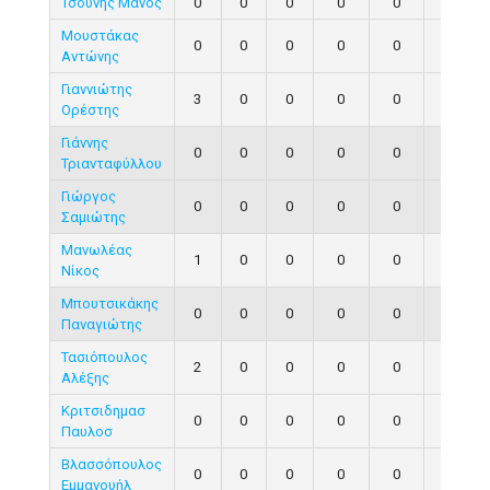
Τσούνης Μάνος
0
0
0
0
0
0
Μουστάκας
0
0
0
0
0
0
Αντώνης
Γιαννιώτης
3
0
0
0
0
0
Ορέστης
Γιάννης
0
0
0
0
0
0
Τριανταφύλλου
Γιώργος
0
0
0
0
0
0
Σαμιώτης
Μανωλέας
1
0
0
0
0
0
Νίκος
Μπουτσικάκης
0
0
0
0
0
0
Παναγιώτης
Τασιόπουλος
2
0
0
0
0
0
Αλέξης
Κριτσιδημασ
0
0
0
0
0
0
Παυλοσ
Βλασσόπουλος
0
0
0
0
0
0
Εμμανουήλ