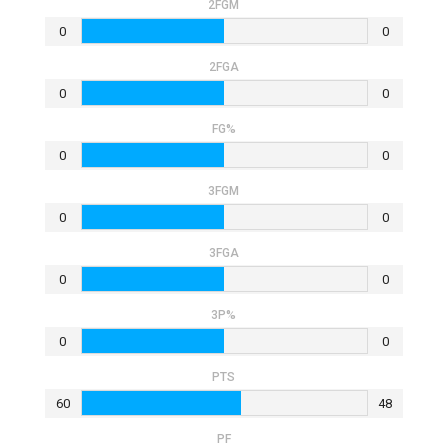
2FGM
0
0
2FGA
0
0
FG%
0
0
3FGM
0
0
3FGA
0
0
3P%
0
0
PTS
60
48
PF