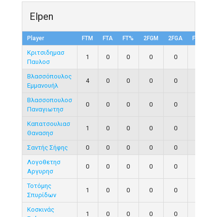
Elpen
Player
FTM
FTA
FT%
2FGM
2FGA
FG%
Κριτσιδημασ
1
0
0
0
0
0
Παυλοσ
Βλασσόπουλος
4
0
0
0
0
0
Εμμανουήλ
Βλασσοπουλοσ
0
0
0
0
0
0
Παναγιωτησ
Καπατσουλιασ
1
0
0
0
0
0
Θανασησ
Σαντής Σήφης
0
0
0
0
0
0
Λογοθετησ
0
0
0
0
0
0
Αργυρησ
Τοτόμης
1
0
0
0
0
0
Σπυρίδων
Κοσκινάς
1
0
0
0
0
0