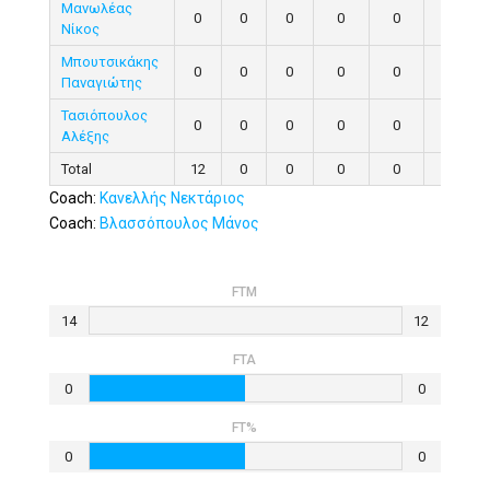
Μανωλέας
0
0
0
0
0
0
Νίκος
Μπουτσικάκης
0
0
0
0
0
0
Παναγιώτης
Τασιόπουλος
0
0
0
0
0
0
Αλέξης
Total
12
0
0
0
0
0
Coach:
Κανελλής Νεκτάριος
Coach:
Βλασσόπουλος Μάνος
FTM
14
12
FTA
0
0
FT%
0
0