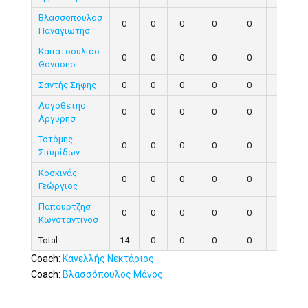
Βλασσοπουλοσ
0
0
0
0
0
0
Παναγιωτησ
Καπατσουλιασ
0
0
0
0
0
0
Θανασησ
Σαντής Σήφης
0
0
0
0
0
0
Λογοθετησ
0
0
0
0
0
0
Αργυρησ
Τοτόμης
0
0
0
0
0
0
Σπυρίδων
Κοσκινάς
0
0
0
0
0
0
Γεώργιος
Παπουρτζησ
0
0
0
0
0
0
Κωνσταντινοσ
Total
14
0
0
0
0
0
Coach:
Κανελλής Νεκτάριος
Coach:
Βλασσόπουλος Μάνος