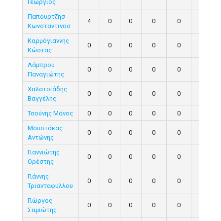
Γεώργιος
Παπουρτζησ
4
0
0
0
0
0
Κωνσταντινοσ
Καρμόγιαννης
0
0
0
0
0
0
Κώστας
Λάμπρου
0
0
0
0
0
0
Παναγιώτης
Χαλατσιάδης
0
0
0
0
0
0
Βαγγέλης
Τσούνης Μάνος
0
0
0
0
0
0
Μουστάκας
0
0
0
0
0
0
Αντώνης
Γιαννιώτης
0
0
0
0
0
0
Ορέστης
Γιάννης
0
0
0
0
0
0
Τριανταφύλλου
Γιώργος
0
0
0
0
0
0
Σαμιώτης