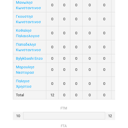
Μανωλησ
0
0
0
0
0
0
Κωνσταντινοσ
Γκουστησ
0
0
0
0
0
0
Κωνσταντινοσ
Κοθαλησ
0
0
0
0
0
0
Παλαιολογοσ
Παπαδελησ
0
0
0
0
0
0
Κωνσταντινοσ
Bylykbashi Enzo
0
0
0
0
0
0
Μαρουλησ
0
0
0
0
0
0
Νεστορασ
Παληοσ
0
0
0
0
0
0
Χρηστοσ
Total
12
0
0
0
0
0
FTM
10
12
FTA