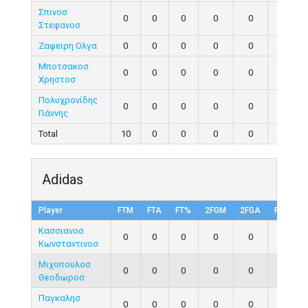
Σπινοσ
0
0
0
0
0
0
Στεφανοσ
Ζαφειρη Ολγα
0
0
0
0
0
0
Μποτσακοσ
0
0
0
0
0
0
Χρηστοσ
Πολυχρονίδης
0
0
0
0
0
0
Γιάννης
Total
10
0
0
0
0
0
Adidas
Player
FTM
FTA
FT%
2FGM
2FGA
FG%
Κασσιανοσ
0
0
0
0
0
0
Κωνσταντινοσ
Μιχοπουλοσ
0
0
0
0
0
0
Θεοδωροσ
Παγκαλησ
0
0
0
0
0
0