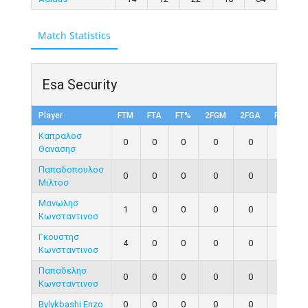
Match Statistics
Esa Security
Player
FTM
FTA
FT%
2FGM
2FGA
FG%
Καπραλοσ
0
0
0
0
0
0
Θανασησ
Παπαδοπουλοσ
0
0
0
0
0
0
Μιλτοσ
Μανωλησ
1
0
0
0
0
0
Κωνσταντινοσ
Γκουστησ
4
0
0
0
0
0
Κωνσταντινοσ
Παπαδελησ
0
0
0
0
0
0
Κωνσταντινοσ
Bylykbashi Enzo
0
0
0
0
0
0