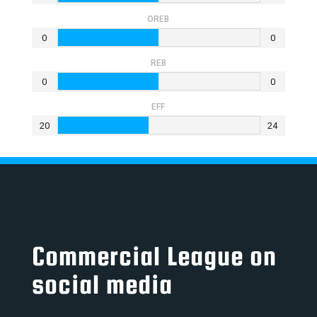
OREB
0
0
REB
0
0
EFF
20
24
Commercial League on
social media