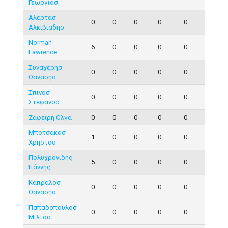
Γεωργιοσ
Αλερτασ
0
0
0
0
0
0
Αλκιβιαδησ
Norman
6
0
0
0
0
0
Lawrence
Συναχερησ
0
0
0
0
0
0
Θανασησ
Σπινοσ
0
0
0
0
0
0
Στεφανοσ
Ζαφειρη Ολγα
0
0
0
0
0
0
Μποτσακοσ
1
0
0
0
0
0
Χρηστοσ
Πολυχρονίδης
5
0
0
0
0
0
Γιάννης
Καπραλοσ
0
0
0
0
0
0
Θανασησ
Παπαδοπουλοσ
0
0
0
0
0
0
Μιλτοσ