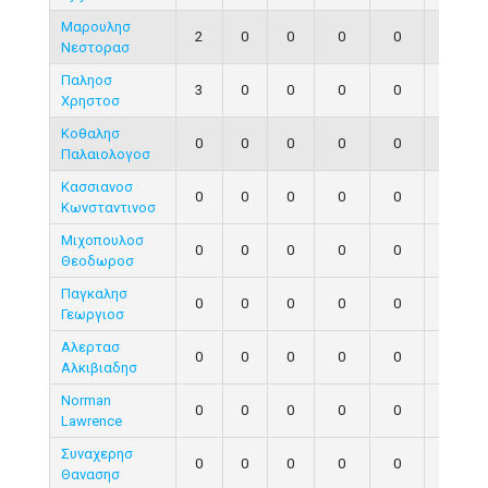
Μαρουλησ
2
0
0
0
0
0
Νεστορασ
Παληοσ
3
0
0
0
0
0
Χρηστοσ
Κοθαλησ
0
0
0
0
0
0
Παλαιολογοσ
Κασσιανοσ
0
0
0
0
0
0
Κωνσταντινοσ
Μιχοπουλοσ
0
0
0
0
0
0
Θεοδωροσ
Παγκαλησ
0
0
0
0
0
0
Γεωργιοσ
Αλερτασ
0
0
0
0
0
0
Αλκιβιαδησ
Norman
0
0
0
0
0
0
Lawrence
Συναχερησ
0
0
0
0
0
0
Θανασησ