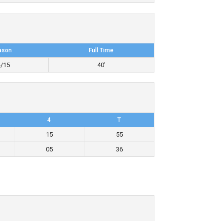
ason
Full Time
4/15
40'
4
T
15
55
05
36