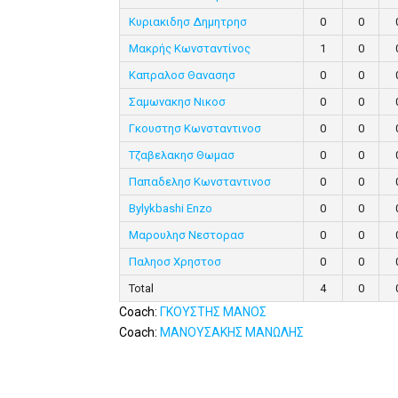
Κυριακιδησ Δημητρησ
0
0
Μακρής Κωνσταντίνος
1
0
Καπραλοσ Θανασησ
0
0
Σαμωνακησ Νικοσ
0
0
Γκουστησ Κωνσταντινοσ
0
0
Τζαβελακησ Θωμασ
0
0
Παπαδελησ Κωνσταντινοσ
0
0
Bylykbashi Enzo
0
0
Μαρουλησ Νεστορασ
0
0
Παληοσ Χρηστοσ
0
0
Total
4
0
Coach:
ΓΚΟΥΣΤΗΣ ΜΑΝΟΣ
Coach:
ΜΑΝΟΥΣΑΚΗΣ ΜΑΝΩΛΗΣ