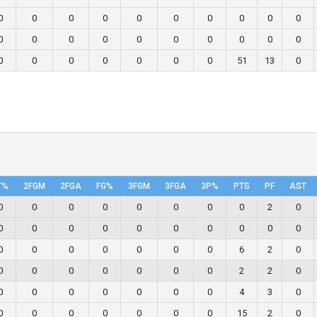
0
0
0
0
0
0
0
0
0
0
0
0
0
0
0
0
0
0
0
0
0
0
0
0
0
0
0
51
13
0
T%
2FGM
2FGA
FG%
3FGM
3FGA
3P%
PTS
PF
AST
0
0
0
0
0
0
0
0
2
0
0
0
0
0
0
0
0
0
0
0
0
0
0
0
0
0
0
6
2
0
0
0
0
0
0
0
0
2
2
0
0
0
0
0
0
0
0
4
3
0
0
0
0
0
0
0
0
15
2
0