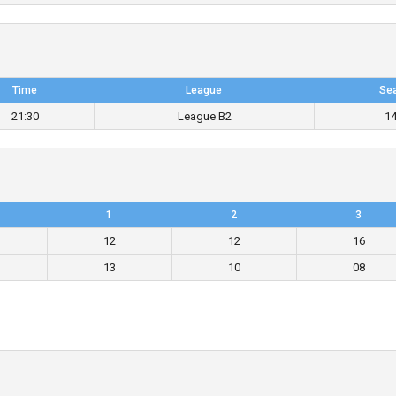
Time
League
Se
21:30
League B2
1
1
2
3
12
12
16
13
10
08