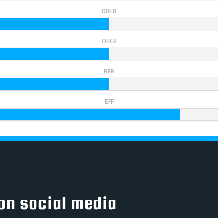
DRΕB
OREB
REB
EFF
on social media