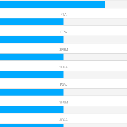
FTA
FT%
2FGM
2FGA
FG%
3FGM
3FGA