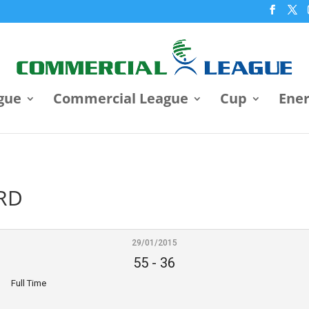
gue
Commercial League
Cup
Ene
ARD
29/01/2015
55
-
36
Full Time