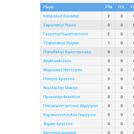
Player
FTM
FTA
F
Καπραλοσ Θανασησ
2
0
Σαμωνακησ Νικοσ
0
0
Γκουστησ Κωνσταντινοσ
2
0
Τζαβελακησ Θωμασ
1
0
Παπαδελησ Κωνσταντινοσ
0
0
Bylykbashi Enzo
0
0
Μαρουλησ Νεστορασ
0
0
Παληοσ Χρηστοσ
3
0
Νικολαϊδησ Μακησ
0
0
Προκοπησ Φιλιπποσ
0
0
Παπακωνσταντινου Δημητρησ
0
0
Καρακοντοπουλοσ Γεωργιοσ
0
0
Δημασ Χρηστοσ
0
0
Βατιανοσ Ιωαννησ
0
0