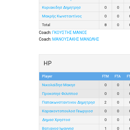
Κυριακιδησ Δημητρησ
0
0
Μακρής Κωνσταντίνος
0
0
Total
8
0
Coach:
ΓΚΟΥΣΤΗΣ ΜΑΝΟΣ
Coach:
ΜΑΝΟΥΣΑΚΗΣ ΜΑΝΩΛΗΣ
HP
Player
FTM
FTA
F
Νικολαϊδησ Μακησ
0
0
Προκοπησ Φιλιπποσ
0
0
Παπακωνσταντινου Δημητρησ
2
0
Καρακοντοπουλοσ Γεωργιοσ
0
0
Δημασ Χρηστοσ
0
0
Βατιανοσ Ιωαννησ
1
0