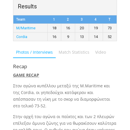
Results
Team
1
2
3
4
T
M/Maritime
18
16
20
19
73
Cordia
16
9
13
14
52
Photos / Interviews
Match Statistics
Video
Recap
GAME RECAP
Στον αγώνα κυπέλλου μεταξύ της M.Maritime και
της Cordia, οι γηπεδούχοι κατάφεραν και
απέσπασαν τη νίκη με το σκορ να διαμορφώνεται
στο τελικό 73-52.
Στην αρχή του αγώνα οι παίκτες και των 2 πλευρών
επέλεξαν άμυνα ζώνης για να θωρακίσουν καλύτερα
το καλάθι τους. Ο ρυθμός του αγώνα ήταν γρήγορος