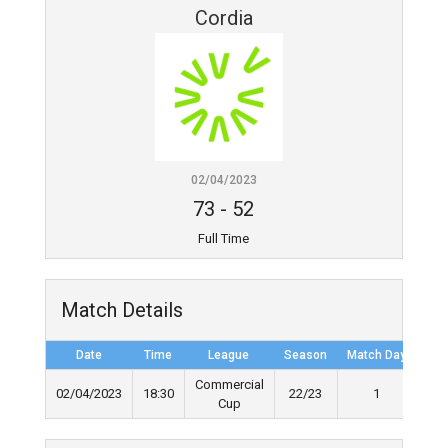
Cordia
02/04/2023
73
-
52
Full Time
Match Details
Date
Time
League
Season
Match Day
Ful
Commercial
02/04/2023
18:30
22/23
1
Cup