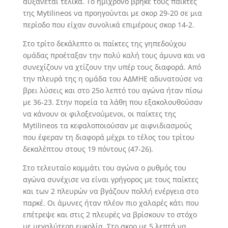
αυξάνεται τελικά. Tο ημίχρονο βρήκε τους παίκτες
της Mytilineos να προηγούνται με σκορ 29-20 σε μια
περίοδο που είχαν συνολικά επιμέρους σκορ 14-2.
Στο τρίτο δεκάλεπτο οι παίκτες της γηπεδούχου
ομάδας προέταξαν την πολύ καλή τους άμυνα και να
συνεχίζουν να χτίζουν την υπέρ τους διαφορά. Από
την πλευρά της η ομάδα του ΑΔΜΗΕ αδυνατούσε να
βρει λύσεις και στο 25ο λεπτό του αγώνα ήταν πίσω
με 36-23. Στην πορεία τα λάθη που εξακολουθούσαν
να κάνουν οι φιλοξενούμενοι, οι παίκτες της
Mytilineos τα κεφαλοποιούσαν με αιφνιδιασμούς
που έφεραν τη διαφορά μέχρι το τέλος του τρίτου
δεκαλέπτου στους 19 πόντους (47-26).
Στο τελευταίο κομμάτι του αγώνα ο ρυθμός του
αγώνα συνέχισε να είναι γρήγορος με τους παίκτες
και των 2 πλευρών να βγάζουν πολλή ενέργεια στο
παρκέ. Οι άμυνες ήταν πλέον πιο χαλαρές κάτι που
επέτρεψε και στις 2 πλευρές να βρίσκουν το στόχο
με μεγαλύτερη ευκολία. Στο σκορ με 5 λεπτά να