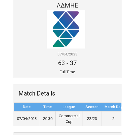
ΑΔΜΗΕ
07/04/2023
63
-
37
Full Time
Match Details
Date
Time
League
Season
Match Day
Ful
Commercial
07/04/2023
20:30
22/23
2
Cup