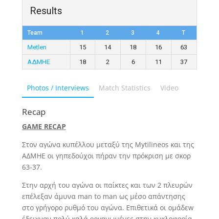
Results
Team
1
2
3
4
T
Metlen
15
14
18
16
63
ΑΔΜΗΕ
18
2
6
11
37
Photos / Interviews
Match Statistics
Video
Recap
GAME RECAP
Στον αγώνα κυπέλλου μεταξύ της Mytilineos και της
ΑΔΜΗΕ οι γηπεδούχοι πήραν την πρόκριση με σκορ
63-37.
Στην αρχή του αγώνα οι παίκτες και των 2 πλευρών
επέλεξαν άμυνα man to man ως μέσο απάντησης
στο γρήγορο ρυθμό του αγώνα. Επιθετικά οι ομάδεw
έδειχναν πολύ καλά οργανωμένες στην κυκλοφορία