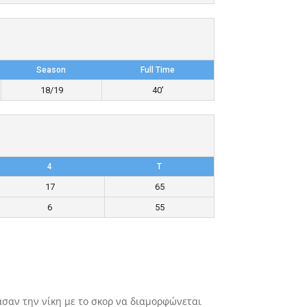
Season
Full Time
18/19
40'
4
T
17
65
6
55
ασαν την νίκη με το σκορ να διαμορφώνεται