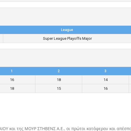
League
Super League Playoffs Major
1
2
3
16
18
14
18
15
16
ΑΙΟΥ και της ΜΟΥΡ ΣΤΗΒΕΝΣ Α.Ε., οι πρώτοι κατάφεραν και απέσπ