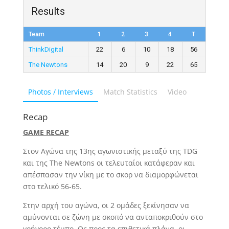
Results
Team
1
2
3
4
T
ThinkDigital
22
6
10
18
56
The Newtons
14
20
9
22
65
Photos / Interviews
Match Statistics
Video
Recap
GAME RECAP
Στον Αγώνα της 13ης αγωνιστικής μεταξύ της TDG
και της The Newtons οι τελευταίοι κατάφεραν και
απέσπασαν την νίκη με το σκορ να διαμορφώνεται
στο τελικό 56-65.
Στην αρχή του αγώνα, οι 2 ομάδες ξεκίνησαν να
αμύνονται σε ζώνη με σκοπό να ανταποκριθούν στο
γρήγορο τέμπο. Ως προς τα επιθετικά πλάνα, οι