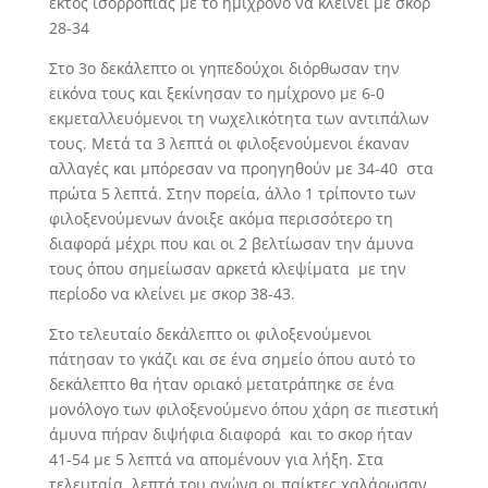
εκτός ισορροπίας με το ημίχρονο να κλείνει με σκορ
28-34
Στο 3ο δεκάλεπτο οι γηπεδούχοι διόρθωσαν την
εικόνα τους και ξεκίνησαν το ημίχρονο με 6-0
εκμεταλλευόμενοι τη νωχελικότητα των αντιπάλων
τους. Μετά τα 3 λεπτά οι φιλοξενούμενοι έκαναν
αλλαγές και μπόρεσαν να προηγηθούν με 34-40 στα
πρώτα 5 λεπτά. Στην πορεία, άλλο 1 τρίποντο των
φιλοξενούμενων άνοιξε ακόμα περισσότερο τη
διαφορά μέχρι που και οι 2 βελτίωσαν την άμυνα
τους όπου σημείωσαν αρκετά κλεψίματα με την
περίοδο να κλείνει με σκορ 38-43.
Στο τελευταίο δεκάλεπτο οι φιλοξενούμενοι
πάτησαν το γκάζι και σε ένα σημείο όπου αυτό το
δεκάλεπτο θα ήταν οριακό μετατράπηκε σε ένα
μονόλογο των φιλοξενούμενο όπου χάρη σε πιεστική
άμυνα πήραν διψήφια διαφορά και το σκορ ήταν
41-54 με 5 λεπτά να απομένουν για λήξη. Στα
τελευταία λεπτά του αγώνα οι παίκτες χαλάρωσαν