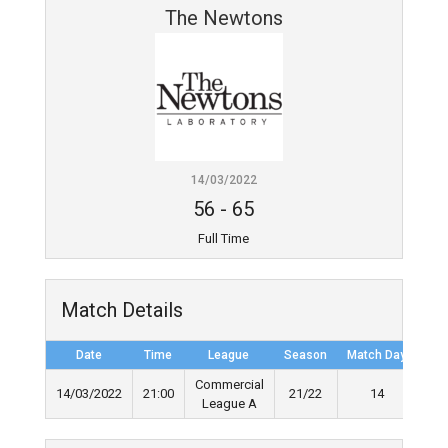
The Newtons
14/03/2022
56
-
65
Full Time
Match Details
Date
Time
League
Season
Match Day
Ful
Commercial
14/03/2022
21:00
21/22
14
League A