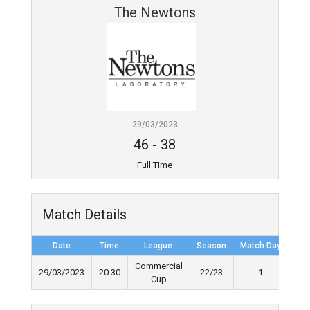
The Newtons
29/03/2023
46
-
38
Full Time
Match Details
Date
Time
League
Season
Match Day
Ful
Commercial
29/03/2023
20:30
22/23
1
Cup