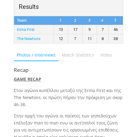
Results
Team
1
2
3
4
T
Erma First
13
17
9
7
46
The Newtons
12
7
11
8
38
Photos / Interviews
Match Statistics
Video
Recap
GAME RECAP
Στον αγώνα κυπέλλου μεταξύ της Erma First και της
The Newtons, οι πρώτη πήραν την πρόκριση με σκορ
46-38.
Στην αρχή του αγώνα οι παίκτες των γηπεδούχων
επέλεξαν man to man ενω οι αντίπαλοί τους ζώνη
για να αντιμετωπίσουν τις οργανωμένες επιθέσεις.
Η ομάδα η οποία είχε καλύτερη εικόνα ήταν