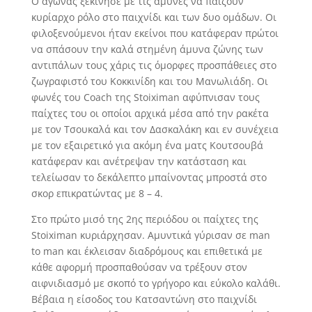
Ο αγώνας ξεκίνησε με τις άμυνες να παίζουν
κυρίαρχο ρόλο στο παιχνίδι και των δυο ομάδων. Οι
φιλοξενούμενοι ήταν εκείνοι που κατάφεραν πρώτοι
να σπάσουν την καλά στημένη άμυνα ζώνης των
αντιπάλων τους χάρις τις όμορφες προσπάθειες στο
ζωγραφιστό του Κοκκινίδη και του Μανωλιάδη. Οι
φωνές του Coach της Stoiximan αφύπνισαν τους
παίχτες του οι οποίοι αρχικά μέσα από την ρακέτα
με τον Τσουκαλά και τον Δασκαλάκη και εν συνέχεια
με τον εξαιρετικό για ακόμη ένα ματς Κουτσουβά
κατάφεραν και ανέτρεψαν την κατάσταση και
τελείωσαν το δεκάλεπτο μπαίνοντας μπροστά στο
σκορ επικρατώντας με 8 – 4.
Στο πρώτο μισό της 2ης περιόδου οι παίχτες της
Stoiximan κυριάρχησαν. Αμυντικά γύρισαν σε man
to man και έκλεισαν διαδρόμους και επιθετικά με
κάθε αφορμή προσπαθούσαν να τρέξουν στον
αιφνιδιασμό με σκοπό το γρήγορο και εύκολο καλάθι.
Βέβαια η είσοδος του Κατσαντώνη στο παιχνίδι