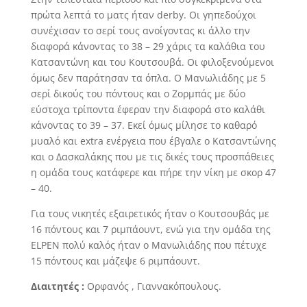
πρώτα λεπτά το ματς ήταν derby. Οι γηπεδούχοι
συνέχισαν το σερί τους ανοίγοντας κι άλλο την
διαφορά κάνοντας το 38 – 29 χάρις τα καλάθια του
Κατσαντώνη και του Κουτσουβά. Οι φιλοξενούμενοι
όμως δεν παράτησαν τα όπλα. Ο Μανωλιάδης με 5
σερί δικούς του πόντους και ο Ζορμπάς με δύο
εύστοχα τρίποντα έφεραν την διαφορά στο καλάθι
κάνοντας το 39 – 37. Εκεί όμως μίλησε το καθαρό
μυαλό και extra ενέργεια που έβγαλε ο Κατσαντώνης
και ο Δασκαλάκης που με τις δικές τους προσπάθειες
η ομάδα τους κατάφερε και πήρε την νίκη με σκορ 47
– 40.
Για τους νικητές εξαιρετικός ήταν ο Κουτσουβάς με
16 πόντους και 7 ριμπάουντ, ενώ για την ομάδα της
ELPEN πολύ καλός ήταν ο Μανωλιάδης που πέτυχε
15 πόντους και μάζεψε 6 ριμπάουντ.
Διαιτητές :
Ορφανός , Γιαννακόπουλους.