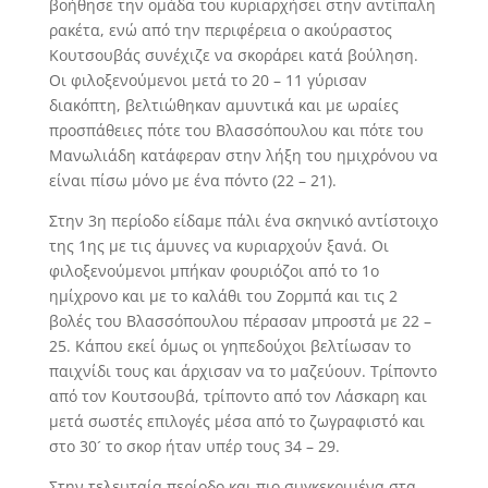
βοήθησε την ομάδα του κυριαρχήσει στην αντίπαλη
ρακέτα, ενώ από την περιφέρεια ο ακούραστος
Κουτσουβάς συνέχιζε να σκοράρει κατά βούληση.
Οι φιλοξενούμενοι μετά το 20 – 11 γύρισαν
διακόπτη, βελτιώθηκαν αμυντικά και με ωραίες
προσπάθειες πότε του Βλασσόπουλου και πότε του
Μανωλιάδη κατάφεραν στην λήξη του ημιχρόνου να
είναι πίσω μόνο με ένα πόντο (22 – 21).
Στην 3η περίοδο είδαμε πάλι ένα σκηνικό αντίστοιχο
της 1ης με τις άμυνες να κυριαρχούν ξανά. Οι
φιλοξενούμενοι μπήκαν φουριόζοι από το 1ο
ημίχρονο και με το καλάθι του Ζορμπά και τις 2
βολές του Βλασσόπουλου πέρασαν μπροστά με 22 –
25. Κάπου εκεί όμως οι γηπεδούχοι βελτίωσαν το
παιχνίδι τους και άρχισαν να το μαζεύουν. Τρίποντο
από τον Κουτσουβά, τρίποντο από τον Λάσκαρη και
μετά σωστές επιλογές μέσα από το ζωγραφιστό και
στο 30´ το σκορ ήταν υπέρ τους 34 – 29.
Στην τελευταία περίοδο και πιο συγκεκριμένα στα