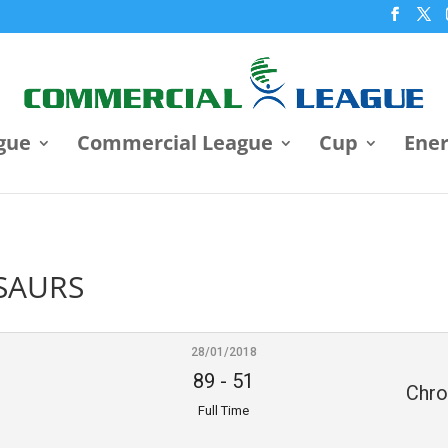
gue
Commercial League
Cup
Ene
SAURS
28/01/2018
89
-
51
Chro
Full Time