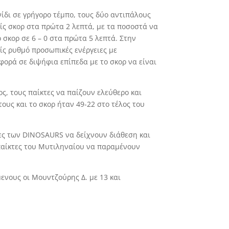
νίδι σε γρήγορο τέμπο, τους δύο αντιπάλους
ίς σκορ στα πρώτα 2 λεπτά, με τα ποσοστά να
σκορ σε 6 – 0 στα πρώτα 5 λεπτά. Στην
ίς ρυθμό προσωπικές ενέργειες με
ορά σε διψήφια επίπεδα με το σκορ να είναι
ς, τους παίκτες να παίζουν ελεύθερο και
ους και το σκορ ήταν 49-22 στο τέλος του
τες των DINOSAURS να δείχνουν διάθεση και
 παίκτες του Μυτιληναίου να παραμένουν
μενους οι Μουντζούρης Δ. με 13 και