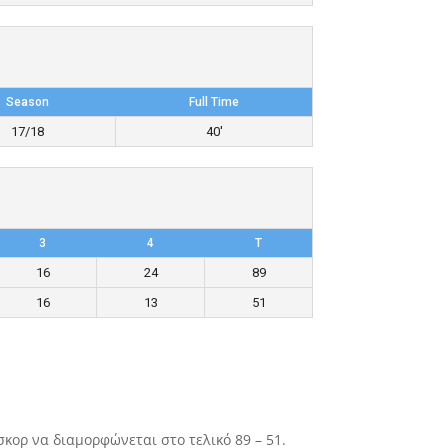
Season
Full Time
17/18
40'
3
4
T
16
24
89
16
13
51
κορ να διαμορφώνεται στο τελικό 89 – 51.