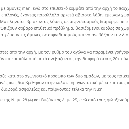
ν με άμυνες man, ενώ στο επιθετικό κομμάτι από την αρχή το παιχ
ς επιλογές, έχοντας παράλληλα αρκετά αβίαστα λάθη, έμειναν χωρ
Μυτιληναίος βρίσκοντας λύσεις σε αιφνιδιασμούς διαμόρφωσε το 
ωπίζουν σοβαρό επιθετικό πρόβλημα, βασιζόμενοι κυρίως σε χωρ
ατρέπουν τις άμυνες σε αιφνιδιασμούς και να ανεβάζουν την διαφ
έστες από την αρχή, με τον ρυθμό του αγώνα να παραμένει γρήγορο
νται και πάλι από αυτό ανεβάζοντας την διαφορά στους 20+ πόντ
λαξε κάτι στο αγωνιστικό πρόσωπο των δύο ομάδων, με τους παίκ
ανές πως δεν βρέθηκαν στην καλύτερη αγωνιστική μέρα και τους
 διαφορά ασφαλείας και παίρνοντας τελικά την Νίκη.
της Ν. με 28 (4) και Βυζάντιος Δ. με 25, ενώ από τους φιλοξενού