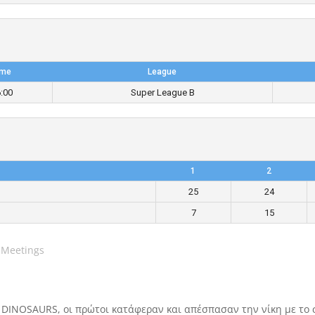
ime
League
:00
Super League B
1
2
25
24
7
15
 Meetings
DINOSAURS, οι πρώτοι κατάφεραν και απέσπασαν την νίκη με το σ