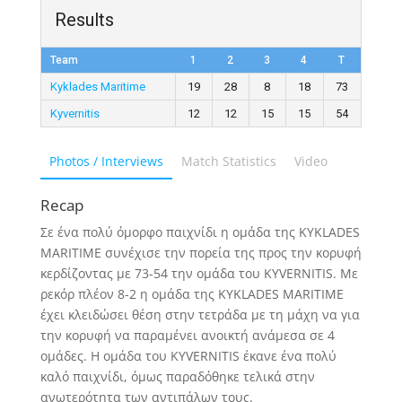
Results
Team
1
2
3
4
T
Kyklades Maritime
19
28
8
18
73
Kyvernitis
12
12
15
15
54
Photos / Interviews
Match Statistics
Video
Recap
Σε ένα πολύ όμορφο παιχνίδι η ομάδα της KYKLADES
MARITIME συνέχισε την πορεία της προς την κορυφή
κερδίζοντας με 73-54 την ομάδα του KYVERNITIS. Με
ρεκόρ πλέον 8-2 η ομάδα της KYKLADES MARITIME
έχει κλειδώσει θέση στην τετράδα με τη μάχη να για
την κορυφή να παραμένει ανοικτή ανάμεσα σε 4
ομάδες. Η ομάδα του KYVERNITIS έκανε ένα πολύ
καλό παιχνίδι, όμως παραδόθηκε τελικά στην
ανωτερότητα των αντιπάλων τους.