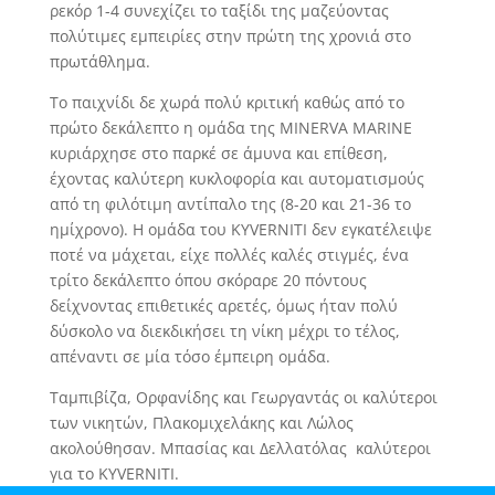
ρεκόρ 1-4 συνεχίζει το ταξίδι της μαζεύοντας
πολύτιμες εμπειρίες στην πρώτη της χρονιά στο
πρωτάθλημα.
Το παιχνίδι δε χωρά πολύ κριτική καθώς από το
πρώτο δεκάλεπτο η ομάδα της MINERVA MARINE
κυριάρχησε στο παρκέ σε άμυνα και επίθεση,
έχοντας καλύτερη κυκλοφορία και αυτοματισμούς
από τη φιλότιμη αντίπαλο της (8-20 και 21-36 το
ημίχρονο). Η ομάδα του KYVERNITI δεν εγκατέλειψε
ποτέ να μάχεται, είχε πολλές καλές στιγμές, ένα
τρίτο δεκάλεπτο όπου σκόραρε 20 πόντους
δείχνοντας επιθετικές αρετές, όμως ήταν πολύ
δύσκολο να διεκδικήσει τη νίκη μέχρι το τέλος,
απέναντι σε μία τόσο έμπειρη ομάδα.
Ταμπιβίζα, Ορφανίδης και Γεωργαντάς οι καλύτεροι
των νικητών, Πλακομιχελάκης και Λώλος
ακολούθησαν. Μπασίας και Δελλατόλας καλύτεροι
για το KYVERNITI.