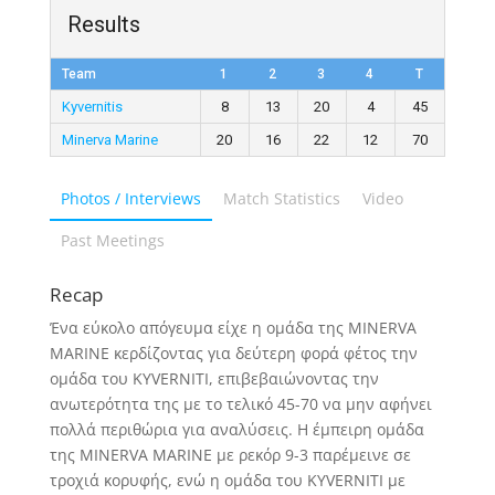
Results
Team
1
2
3
4
T
Kyvernitis
8
13
20
4
45
Minerva Marine
20
16
22
12
70
Photos / Interviews
Match Statistics
Video
Past Meetings
Recap
Ένα εύκολο απόγευμα είχε η ομάδα της MINERVA
MARINE κερδίζοντας για δεύτερη φορά φέτος την
ομάδα του KYVERNITI, επιβεβαιώνοντας την
ανωτερότητα της με το τελικό 45-70 να μην αφήνει
πολλά περιθώρια για αναλύσεις. Η έμπειρη ομάδα
της MINERVA MARINE με ρεκόρ 9-3 παρέμεινε σε
τροχιά κορυφής, ενώ η ομάδα του KYVERNITI με