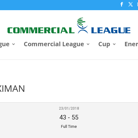
gue
Commercial League
Cup
Ene
XIMAN
23/01/2018
43
-
55
Full Time