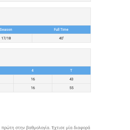
Season
Full Time
17/18
40'
4
T
16
43
16
55
η πρώτη στην βαθμολογία. Έχτισε μία διαφορά