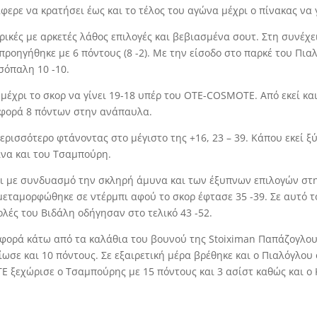
ερε να κρατήσει έως και το τέλος του αγώνα μέχρι ο πίνακας να γ
ρικές με αρκετές λάθος επιλογές και βεβιασμένα σουτ. Στη συνέχ
οηγήθηκε με 6 πόντους (8 -2). Με την είσοδο στο παρκέ του Πιαλ
σόπαλη 10 -10.
μέχρι το σκορ να γίνει 19-18 υπέρ του OTE-COSMOTE. Από εκεί και
ιαφορά 8 πόντων στην ανάπαυλα.
ερισσότερο φτάνοντας στο μέγιστο της +16, 23 – 39. Κάπου εκεί 
τίνα και του Τσαμπούρη.
αι με συνδυασμό την σκληρή άμυνα και των έξυπνων επιλογών στ
εταμορφώθηκε σε ντέρμπι αφού το σκορ έφτασε 35 -39. Σε αυτό τ
βολές του Βιδάλη οδήγησαν στο τελικό 43 -52.
ορά κάτω από τα καλάθια του βουνού της Stoiximan Παπάζογλου ό
ωσε και 10 πόντους. Σε εξαιρετική μέρα βρέθηκε και ο Πιαλόγλου
E ξεχώρισε ο Τσαμπούρης με 15 πόντους και 3 ασίστ καθώς και ο