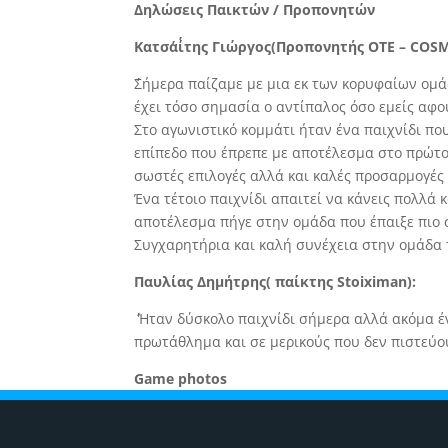
Δηλώσεις Παικτών / Προπονητών
Κατσα΄ί΄της Γιώργος(Προπονητής OTE – COS
΄΄Σήμερα παίζαμε με μια εκ των κορυφαίων ο
έχει τόσο σημασία ο αντίπαλος όσο εμείς αφο
Στο αγωνιστικό κομμάτι ήταν ένα παιχνίδι π
επίπεδο που έπρεπε με αποτέλεσμα στο πρώτο
σωστές επιλογές αλλά και καλές προσαρμογές
Ένα τέτοιο παιχνίδι απαιτεί να κάνεις πολλά
αποτέλεσμα πήγε στην ομάδα που έπαιξε πιο 
Συγχαρητήρια και καλή συνέχεια στην ομάδα τ
Παυλίας Δημήτρης( παίκτης Stoiximan):
΄΄ Ήταν δύσκολο παιχνίδι σήμερα αλλά ακόμα 
πρωτάθλημα και σε μερικούς που δεν πιστεύουν
Game photos