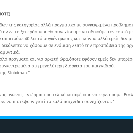
MOTE)
:
μάδων της κατηγορίας αλλά πραγματικά με συγκεκριμένα προβλήμα
ύ αν δε τα ξεπεράσουμε θα συνεχίσουμε να αδικούμε τον εαυτό μ
ου απαιτούσε 40 λεπτά συγκέντρωσης και πλάνου αλλά εμείς δεν 
 δεκάλεπτο να χάσουμε σε ενάμιση λεπτό την προσπάθεια της αρχ
 αμυντικά.
 καλά πράγματα και για αρκετή ώρα,όποτε εφόσον εμείς δεν μπορέσ
συγκεντρωμένα στη μεγαλύτερη διάρκεια του παιχνιδιού.
ης Stoiximan.”
ένας αγώνας – ντέρμπι που τελικά καταφέραμε να κερδίσουμε. Ευ
, να πιστέψουν γιατί τα καλά παιχνίδια συνεχίζονται.΄΄