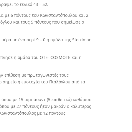
ράψει το τελικό 43 – 52.
εια με 6 πόντους του Κωνσταντόπουλου και 2
όγλου και τους 5 πόντους που σημείωσε ο
 πέρα με ένα σερί 9 – 0 η ομάδα της Stoiximan
ξύπνησε η ομάδα του OTE- COSMOTE και η
ην επίθεση με πρωταγωνιστές τους
ο σημείο η ευστοχία του Πιαλόγλου από τα
που με 15 ριμπάουντ (5 επιθετικά) καθάρισε
 όπου με 27 πόντους ήταν μακράν ο καλύτερος
 Κωνσταντόπουλος με 12 πόντους.