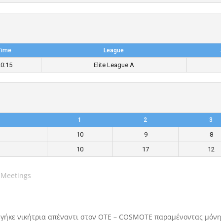
Time
League
20:15
Elite League A
1
2
3
10
9
8
10
17
12
 Meetings
 βγήκε νικήτρια απέναντι στον ΟΤΕ – COSMOTE παραμένοντας μόν