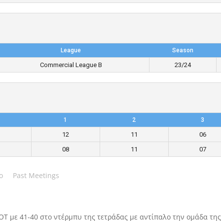
League
Season
Commercial League B
23/24
1
2
3
12
11
06
08
11
07
o
Past Meetings
OT με 41-40 στο ντέρμπυ της τετράδας με αντίπαλο την ομάδα τη