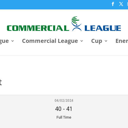
gue
Commercial League
Cup
Ene
t
04/02/2024
40
-
41
Full Time