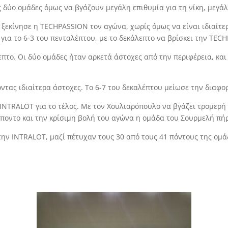
τις δύο ομάδες όμως να βγάζουν μεγάλη επιθυμία για τη νίκη, μεγά
ς ξεκίνησε η TECHPASSION τον αγώνα, χωρίς όμως να είναι ιδιαίτ
ια το 6-3 του πενταλέπτου, με το δεκάλεπτο να βρίσκει την TECH
πτο. Οι δύο ομάδες ήταν αρκετά άστοχες από την περιφέρεια, και
τας ιδιαίτερα άστοχες. Το 6-7 του δεκαλέπτου μείωσε την διαφορά
η INTRALOT για το τέλος. Με τον Χουλιαρόπουλο να βγάζει τρομερή
ίποντο και την κρίσιμη βολή του αγώνα η ομάδα του Σουρμελή πήρε
την INTRALOT, μαζί πέτυχαν τους 30 από τους 41 πόντους της ομά