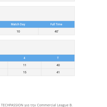
Match Day
Full Time
10
40'
4
T
11
40
15
41
ς TECHPASSION για την Commercial League B.