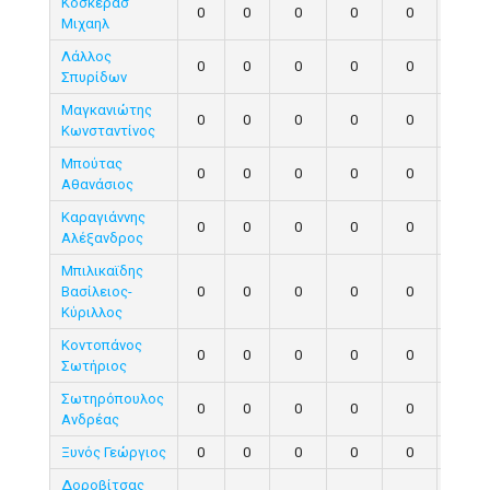
Κοσκερασ
0
0
0
0
0
0
Μιχαηλ
Λάλλος
0
0
0
0
0
0
Σπυρίδων
Μαγκανιώτης
0
0
0
0
0
0
Κωνσταντίνος
Μπούτας
0
0
0
0
0
0
Αθανάσιος
Καραγιάννης
0
0
0
0
0
0
Αλέξανδρος
Μπιλικαϊδης
Βασίλειος-
0
0
0
0
0
0
Κύριλλος
Κοντοπάνος
0
0
0
0
0
0
Σωτήριος
Σωτηρόπουλος
0
0
0
0
0
0
Ανδρέας
Ξυνός Γεώργιος
0
0
0
0
0
0
Δοροβίτσας