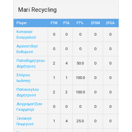
Mari Recycling
Player
FTM
FTA
FT%
2FGM
2FGA
FG%
Κοπανασ
0
0
0
0
0
0
Ευαγγελοσ
Αμανατιδησ
0
0
0
0
0
0
Ευθυμιοσ
Παπαδημητρίου
2
4
50.0
0
0
0
Δημήτριος
Σπύρου
1
1
100.0
0
0
0
Ιωάννης
Παπανογλου
2
2
100.0
0
0
0
Δημητριοσ
Δογραματζιαν
0
0
0
0
0
0
Γκαρμπησ
Ξενακησ
1
4
25.0
0
0
0
Γεωργιοσ