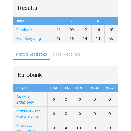
Results
Team
1
2
3
4
T
Eurobank
11
09
12
16
48
Mari Recycling
13
15
14
14
56
Match Statistics
Past Meetings
Eurobank
Player
FTM
FTA
FT%
2FGM
2FGA
FG%
Λάλλος
0
0
0
0
0
0
Σπυρίδων
Μαγκανιώτης
0
0
0
0
0
0
Κωνσταντίνος
Μπούτας
0
4
0.0
0
0
0
Αθανάσιος