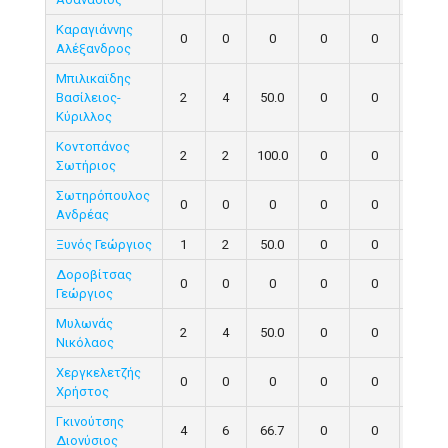
Καραγιάννης
0
0
0
0
0
0
Αλέξανδρος
Μπιλικαϊδης
Βασίλειος-
2
4
50.0
0
0
0
Κύριλλος
Κοντοπάνος
2
2
100.0
0
0
0
Σωτήριος
Σωτηρόπουλος
0
0
0
0
0
0
Ανδρέας
Ξυνός Γεώργιος
1
2
50.0
0
0
0
Δοροβίτσας
0
0
0
0
0
0
Γεώργιος
Μυλωνάς
2
4
50.0
0
0
0
Νικόλαος
Χεργκελετζής
0
0
0
0
0
0
Χρήστος
Γκινούτσης
4
6
66.7
0
0
0
Διονύσιος