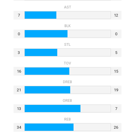
AST
7
12
BLK
0
0
STL
3
5
TOV
16
15
DRΕB
21
19
OREB
13
7
REB
34
26