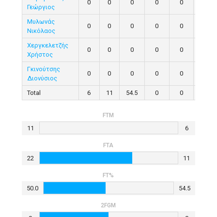
0
0
0
0
0
0
Γεώργιος
Μυλωνάς
0
0
0
0
0
0
Νικόλαος
Χεργκελετζής
0
0
0
0
0
0
Χρήστος
Γκινούτσης
0
0
0
0
0
0
Διονύσιος
Total
6
11
54.5
0
0
0
FTM
11
6
FTA
22
11
FT%
50.0
54.5
2FGM