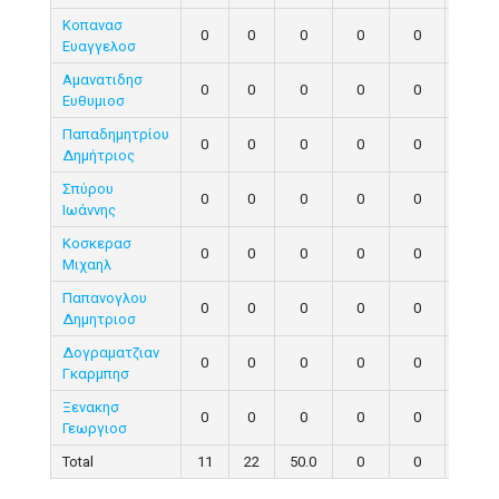
Κοπανασ
0
0
0
0
0
0
Ευαγγελοσ
Αμανατιδησ
0
0
0
0
0
0
Ευθυμιοσ
Παπαδημητρίου
0
0
0
0
0
0
Δημήτριος
Σπύρου
0
0
0
0
0
0
Ιωάννης
Κοσκερασ
0
0
0
0
0
0
Μιχαηλ
Παπανογλου
0
0
0
0
0
0
Δημητριοσ
Δογραματζιαν
0
0
0
0
0
0
Γκαρμπησ
Ξενακησ
0
0
0
0
0
0
Γεωργιοσ
Total
11
22
50.0
0
0
0