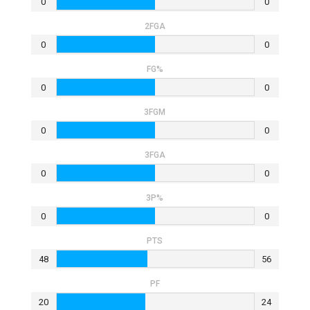
0
0
2FGA
0
0
FG%
0
0
3FGM
0
0
3FGA
0
0
3P%
0
0
PTS
48
56
PF
20
24