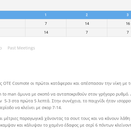
1
2
3
7
14
16
14
7
7
o
Past Meetings
της OTE Cosmote οι πρώτοι κατάφεραν και απέσπασαν την νίκη με τ
n to man άμυνα με σκοπό να ανταποκριθούν στον γρήγορο ρυθμό. 
 5-3 στα πρώτα 5 λεπτά. Στην συνέχεια, το παιχνίδι ήταν ισορρ
ρίοδο να κλείνει με σκορ 7-14.
αι μέτριες παραγωγικά χάνοντας τα σουτ τους και να κάνουν λάθη 
έκαμψαν και κάλυψαν το χαμένο έδαφος με σερί 6 πόντων κλείνον