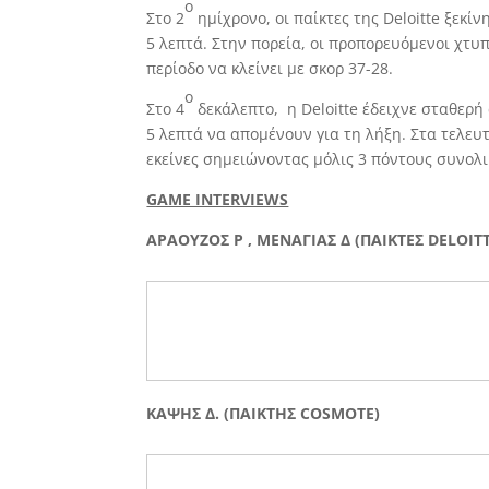
ο
Στο 2
ημίχρονο, οι παίκτες της Deloitte ξεκ
5 λεπτά. Στην πορεία, οι προπορευόμενοι χτ
περίοδο να κλείνει με σκορ 37-28.
ο
Στο 4
δεκάλεπτο, η Deloitte έδειχνε σταθερή
5 λεπτά να απομένουν για τη λήξη. Στα τελευ
εκείνες σημειώνοντας μόλις 3 πόντους συνολικ
GAME INTERVIEWS
ΑΡΑΟΥΖΟΣ Ρ , ΜΕΝΑΓΙΑΣ Δ (ΠΑΙΚΤΕΣ DELOITT
ΚΑΨΗΣ Δ. (ΠΑΙΚΤΗΣ COSMOTE)