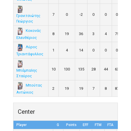
7
0
-2
0
0
0.0
Γρανιτσιώτης
Γεώργιος
Κοκονάς
8
19
36
3
4
75.0
Ελευθέριος
Λύρος
1
4
14
0
0
0.0
Τριαντάφυλλος
10
130
135
28
44
63.6
Μπάμπαλης
Σταύρος
Μπούτας
2
19
19
7
8
87.5
Αντώνιος
Center
Player
G
Points
EFF
FTM
FTA
FT%