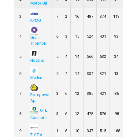
Motor Oil
3
7
2
16
487
374
113
KPMG
4
6
3
15
524
431
93
Grant
Thornton
5
5
4
14
566
532
34
Novibet
6
5
4
14
334
321
13
Metlen
7
3
6
12
385
421
-36
Βετεράνοι
Άρη
OTE
8
3
6
12
478
576
-98
Cosmote
9
1
8
10
347
515
-168
Σ.Υ.Τ.Α.