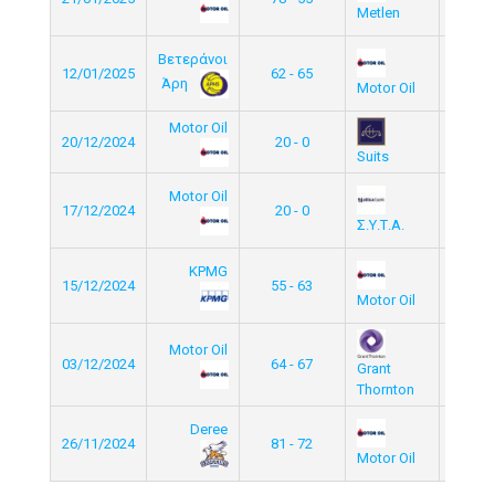
Gro
Metlen
Βετεράνοι
Elite/
12/01/2025
62 - 65
Άρη
Gro
Motor Oil
Motor Oil
Elite/
20/12/2024
20 - 0
Gro
Suits
Motor Oil
Elite/
17/12/2024
20 - 0
Gro
Σ.Υ.Τ.Α.
KPMG
Elite/
15/12/2024
55 - 63
Gro
Motor Oil
Motor Oil
Elite/
03/12/2024
64 - 67
Grant
Gro
Thornton
Deree
Elite/
26/11/2024
81 - 72
Gro
Motor Oil