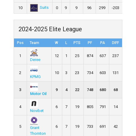
Suits
10
0
9
9
96
299
-203
2024-2025 Elite League
Pos
Team
W
L
PTS
PF
PA
DIFF
1
12
1
25
874
637
237
Deree
2
10
3
23
734
603
131
KPMG
3
9
4
22
748
680
68
Motor Oil
4
6
7
19
805
791
14
Novibet
5
6
7
19
733
691
42
Grant
Thornton