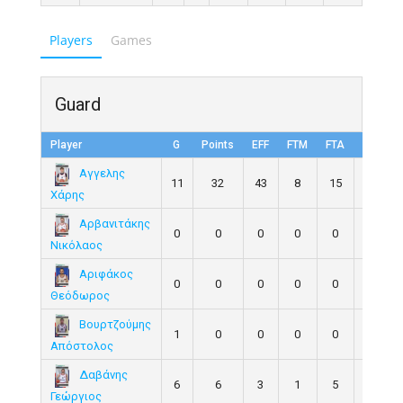
Players
Games
Guard
Player
G
Points
EFF
FTM
FTA
FT%
Αγγελης
11
32
43
8
15
53.3
Χάρης
Αρβανιτάκης
0
0
0
0
0
0.0
Νικόλαος
Αριφάκος
0
0
0
0
0
0.0
Θεόδωρος
Βουρτζούμης
1
0
0
0
0
0.0
Απόστολος
Δαβάνης
6
6
3
1
5
20.0
Γεώργιος