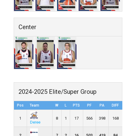
Center
2024-2025 Elite/Super Group
Pos
Team
W
L
PTS
PF
PA
DIFF
1
8
1
17
566
398
168
Deree
2
7
2
16
503
419
84