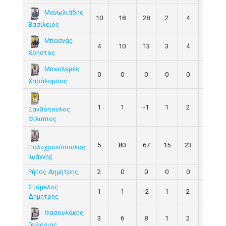
Μανωλιάδης
10
18
28
2
4
50.0
Βασίλειος
Μπασνάς
4
10
13
3
4
75.0
Χρήστος
Μπεσλεμές
0
0
0
0
0
0.0
Χαράλαμπος
1
1
-1
1
2
50.0
Ξανθόπουλος
Φίλιππος
5
80
67
15
23
65.2
Πολυχρονόπουλος
Ιωάννης
Ρήτος Δημήτρης
2
0
0
0
0
0.0
Στάμελος
1
1
-2
1
2
50.0
Δημήτρης
Φασουλάκης
3
6
8
1
2
50.0
Γεώργιος