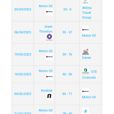
Motor Oil
Comme
Aktina
30/04/2025
20 - 0
Cu
Travel
Group
Eli
Grant
Leag
Thornton
06/04/2025
53 - 57
Elite/
Motor Oil
Gro
Eli
Motor Oil
Leag
19/03/2025
59 - 76
Elite/
Deree
Gro
Motor Oil
OTE
Elite/
16/02/2025
50 - 36
Gro
Cosmote
Eli
Novibet
Leag
04/02/2025
63 - 71
Elite/
Motor Oil
Gro
Motor Oil
Elite/
21/01/2025
78 - 55