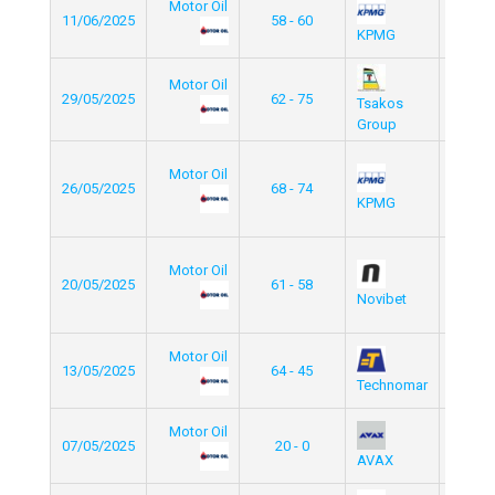
Motor Oil
11/06/2025
58 - 60
Lea
KPMG
Final 
Motor Oil
Comme
29/05/2025
62 - 75
Tsakos
Cu
Group
Eli
Motor Oil
Leag
26/05/2025
68 - 74
Elite/
KPMG
Gro
Eli
Motor Oil
Leag
20/05/2025
61 - 58
Elite/
Novibet
Gro
Motor Oil
Comme
13/05/2025
64 - 45
Cu
Technomar
Motor Oil
Comme
07/05/2025
20 - 0
Cu
AVAX