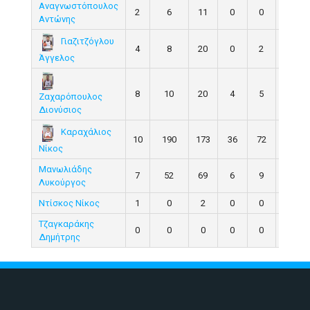
Αναγνωστόπουλος
2
6
11
0
0
0.0
Αντώνης
Γιαζιτζόγλου
4
8
20
0
2
0.0
Άγγελος
8
10
20
4
5
80.0
Ζαχαρόπουλος
Διονύσιος
Καραχάλιος
10
190
173
36
72
50.0
Νίκος
Μανωλιάδης
7
52
69
6
9
66.7
Λυκούργος
Ντίσκος Νίκος
1
0
2
0
0
0.0
Τζαγκαράκης
0
0
0
0
0
0.0
Δημήτρης